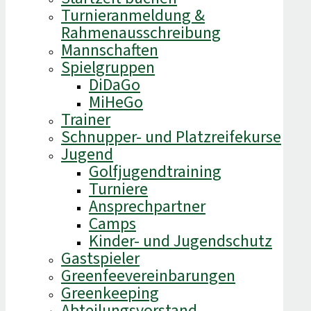
Turnieranmeldung &
Rahmenausschreibung
Mannschaften
Spielgruppen
DiDaGo
MiHeGo
Trainer
Schnupper- und Platzreifekurse
Jugend
Golfjugendtraining
Turniere
Ansprechpartner
Camps
Kinder- und Jugendschutz
Gastspieler
Greenfeevereinbarungen
Greenkeeping
Abteilungsvorstand