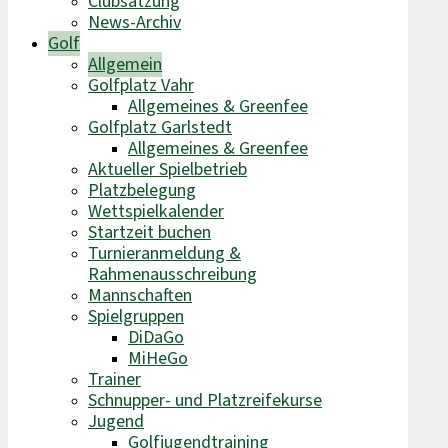
Clubsatzung
News-Archiv
Golf
Allgemein
Golfplatz Vahr
Allgemeines & Greenfee
Golfplatz Garlstedt
Allgemeines & Greenfee
Aktueller Spielbetrieb
Platzbelegung
Wettspielkalender
Startzeit buchen
Turnieranmeldung &
Rahmenausschreibung
Mannschaften
Spielgruppen
DiDaGo
MiHeGo
Trainer
Schnupper- und Platzreifekurse
Jugend
Golfjugendtraining