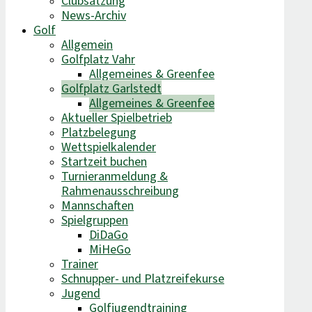
Clubsatzung
News-Archiv
Golf
Allgemein
Golfplatz Vahr
Allgemeines & Greenfee
Golfplatz Garlstedt
Allgemeines & Greenfee
Aktueller Spielbetrieb
Platzbelegung
Wettspielkalender
Startzeit buchen
Turnieranmeldung &
Rahmenausschreibung
Mannschaften
Spielgruppen
DiDaGo
MiHeGo
Trainer
Schnupper- und Platzreifekurse
Jugend
Golfjugendtraining