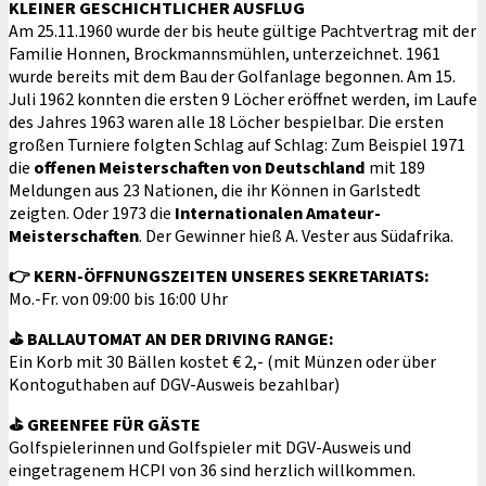
KLEINER GESCHICHTLICHER AUSFLUG
Am 25.11.1960 wurde der bis heute gültige Pachtvertrag mit der
Familie Honnen, Brockmannsmühlen, unterzeichnet. 1961
wurde bereits mit dem Bau der Golfanlage begonnen. Am 15.
Juli 1962 konnten die ersten 9 Löcher eröffnet werden, im Laufe
des Jahres 1963 waren alle 18 Löcher bespielbar. Die ersten
großen Turniere folgten Schlag auf Schlag: Zum Beispiel 1971
die
offenen Meisterschaften von Deutschland
mit 189
Meldungen aus 23 Nationen, die ihr Können in Garlstedt
zeigten. Oder 1973 die
Internationalen Amateur-
Meisterschaften
. Der Gewinner hieß A. Vester aus Südafrika.
👉
KERN-ÖFFNUNGSZEITEN UNSERES SEKRETARIATS:
Mo.-Fr. von 09:00 bis 16:00 Uhr
⛳
BALLAUTOMAT AN DER DRIVING RANGE:
Ein Korb mit 30 Bällen kostet € 2,- (mit Münzen oder über
Kontoguthaben auf DGV-Ausweis bezahlbar)
⛳
GREENFEE FÜR GÄSTE
Golfspielerinnen und Golfspieler mit DGV-Ausweis und
eingetragenem HCPI von 36 sind herzlich willkommen.